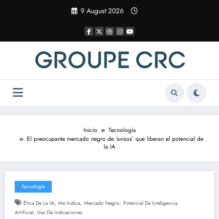
Saltar
9 August 2026
al
contenido
Inicio
Tecnología
El preocupante mercado negro de ‘avisos’ que liberan el potencial de
la IA
Tecnología
,
,
,
Ética De La IA
Me Indica
Mercado Negro
Potencial De Inteligencia
,
Artificial
Uso De Indicaciones