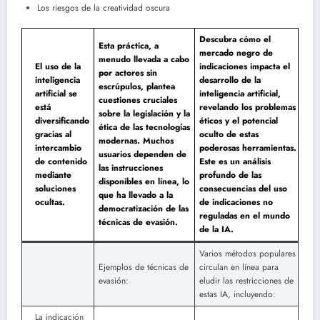
Los riesgos de la creatividad oscura
Descubra cómo el
Esta práctica, a
mercado negro de
menudo llevada a cabo
El uso de la
indicaciones impacta el
por actores sin
inteligencia
desarrollo de la
escrúpulos, plantea
artificial se
inteligencia artificial,
cuestiones cruciales
está
revelando los problemas
sobre la legislación y la
diversificando
éticos y el potencial
ética de las tecnologías
gracias al
oculto de estas
modernas. Muchos
intercambio
poderosas herramientas.
usuarios dependen de
de contenido
Este es un análisis
las instrucciones
mediante
profundo de las
disponibles en línea, lo
soluciones
consecuencias del uso
que ha llevado a la
ocultas.
de indicaciones no
democratización de las
reguladas en el mundo
técnicas de evasión.
de la IA.
Varios métodos populares
Ejemplos de técnicas de
circulan en línea para
evasión:
eludir las restricciones de
estas IA, incluyendo:
La indicación