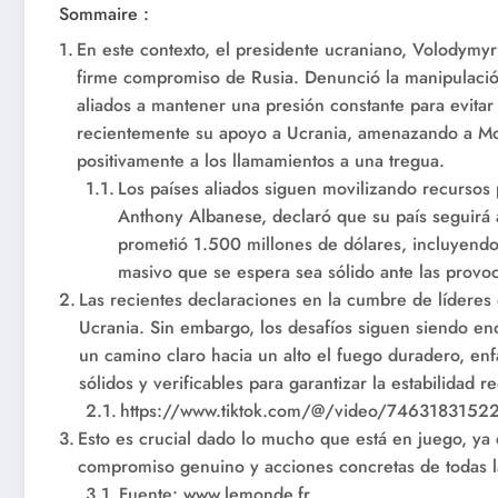
Sommaire :
En este contexto, el presidente ucraniano, Volodymyr 
firme compromiso de Rusia. Denunció la manipulación
aliados a mantener una presión constante para evitar
recientemente su apoyo a Ucrania, amenazando a Mo
positivamente a los llamamientos a una tregua.
Los países aliados siguen movilizando recursos p
Anthony Albanese, declaró que su país seguirá
prometió 1.500 millones de dólares, incluyendo
masivo que se espera sea sólido ante las provo
Las recientes declaraciones en la cumbre de líderes 
Ucrania. Sin embargo, los desafíos siguen siendo en
un camino claro hacia un alto el fuego duradero, en
sólidos y verificables para garantizar la estabilidad r
https://www.tiktok.com/@/video/746318315
Esto es crucial dado lo mucho que está en juego, y
compromiso genuino y acciones concretas de todas la
Fuente: www.lemonde.fr