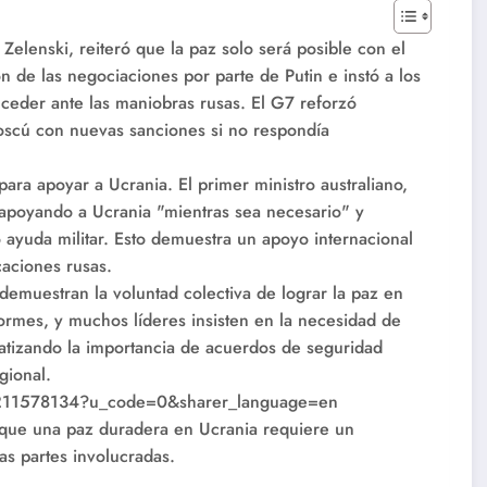
Zelenski, reiteró que la paz solo será posible con el
 de las negociaciones por parte de Putin e instó a los
 ceder ante las maniobras rusas. El G7 reforzó
scú con nuevas sanciones si no respondía
ara apoyar a Ucrania. El primer ministro australiano,
 apoyando a Ucrania "mientras sea necesario" y
 ayuda militar. Esto demuestra un apoyo internacional
caciones rusas.
demuestran la voluntad colectiva de lograr la paz en
ormes, y muchos líderes insisten en la necesidad de
fatizando la importancia de acuerdos de seguridad
egional.
2211578134?u_code=0&sharer_language=en
a que una paz duradera en Ucrania requiere un
s partes involucradas.