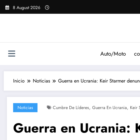
Saltar
8 August 2026
al
contenido
Auto/Moto
co
Inicio
Noticias
Guerra en Ucrania: Keir Starmer denunc
,
,
Noticias
Cumbre De Líderes
Guerra En Ucrania
Keir 
Guerra en Ucrania: 