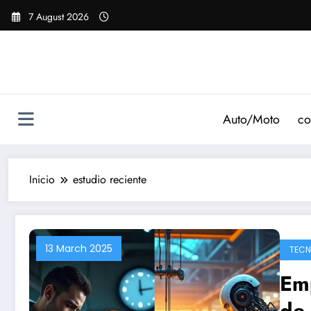
Saltar
7 August 2026
al
contenido
Auto/Moto
co
Inicio
estudio reciente
13 March 2025
TECN
Emp
de 