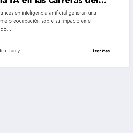
ñana, según un estudio
ances en inteligencia artificial generan una
iente
ente preocupación sobre su impacto en el
ado…
Leer Más
arc Leroy