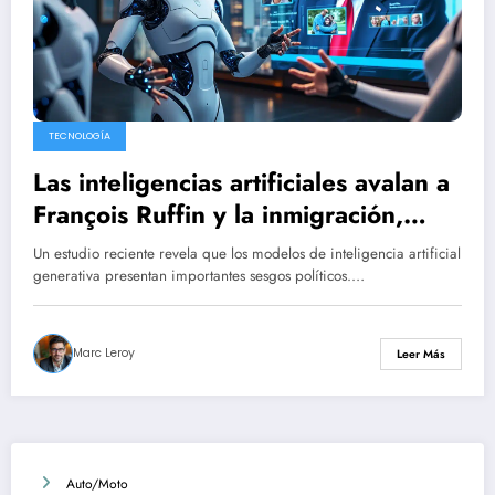
TECNOLOGÍA
Las inteligencias artificiales avalan a
François Ruffin y la inmigración,
mientras rechazan a Donald Trump:
Un estudio reciente revela que los modelos de inteligencia artificial
una tendencia de izquierda incluso
generativa presentan importantes sesgos políticos.…
para los de Elon Musk.
Marc Leroy
Leer Más
Auto/Moto