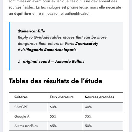
sont mises en avant pour éviter que ces outils ne deviennent des
sources fiables. La technologie est prometteuse, mais elle nécessite
un
équilibre
entre innovation et authentification.
@americanfille
Reply to @vidadevaldes places that can be more
dangerous than others in Paris
#parissafety
#visitingparis
#americaninparis
♬ original sound – Amanda Rollins
Tables des résultats de l’étude
Critères
Taux d’erreurs
Sources erronées
ChatGPT
60%
40%
Google AI
55%
35%
Autres modèles
65%
50%