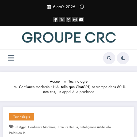
Aller
6 août 2026
au
contenu
Accueil
Technologie
Confiance modérée : L’IA, telle que ChatGPT, se trompe dans 60 %
des cas, un appel à la prudence
Technologie
,
,
,
,
Chatgpt
Confiance Modérée
Erreurs De L'ia
Intelligence Artificielle
Précision Ia