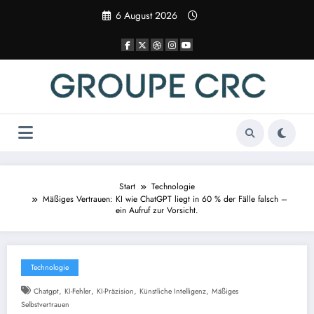
Zum
6 August 2026
Inhalt
springen
Start
Technologie
Mäßiges Vertrauen: KI wie ChatGPT liegt in 60 % der Fälle falsch –
ein Aufruf zur Vorsicht.
Technologie
,
,
,
,
Chatgpt
KI-Fehler
KI-Präzision
Künstliche Intelligenz
Mäßiges
Selbstvertrauen