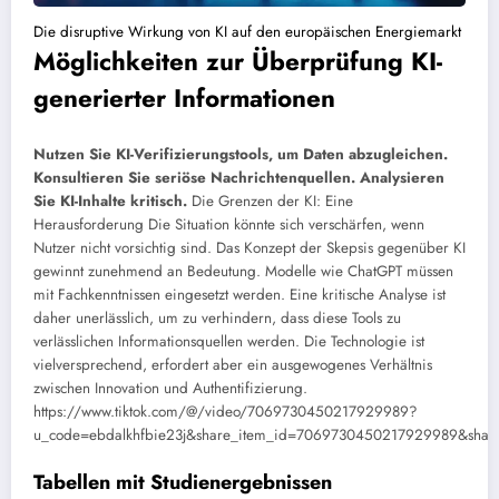
Die disruptive Wirkung von KI auf den europäischen Energiemarkt
Möglichkeiten zur Überprüfung KI-
generierter Informationen
Nutzen Sie KI-Verifizierungstools, um Daten abzugleichen.
Konsultieren Sie seriöse Nachrichtenquellen.
Analysieren
Sie KI-Inhalte kritisch.
Die Grenzen der KI: Eine
Herausforderung
Die Situation könnte sich verschärfen, wenn
Nutzer nicht vorsichtig sind. Das Konzept der Skepsis gegenüber KI
gewinnt zunehmend an Bedeutung. Modelle wie ChatGPT müssen
mit Fachkenntnissen eingesetzt werden. Eine kritische Analyse ist
daher unerlässlich, um zu verhindern, dass diese Tools zu
verlässlichen Informationsquellen werden. Die Technologie ist
vielversprechend, erfordert aber ein ausgewogenes Verhältnis
zwischen Innovation und Authentifizierung.
https://www.tiktok.com/@/video/7069730450217929989?
u_code=ebdalkhfbie23j&share_item_id=7069730450217929989&shar
Tabellen mit Studienergebnissen