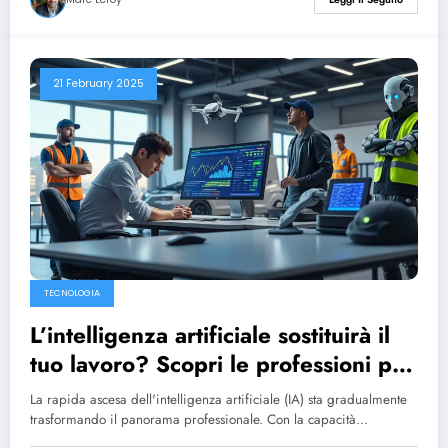
21 February 2025
TECNOLOGIA
L’intelligenza artificiale sostituirà il
tuo lavoro? Scopri le professioni più
vulnerabili a questa rivoluzione
La rapida ascesa dell'intelligenza artificiale (IA) sta gradualmente
tecnologica.
trasformando il panorama professionale. Con la capacità…