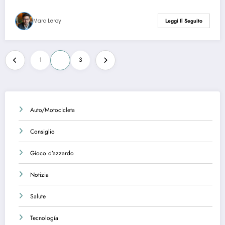
Marc Leroy
Leggi Il Seguito
Posts
1
2
3
pagination
Auto/Motocicleta
Consiglio
Gioco d’azzardo
Notizia
Salute
Tecnología