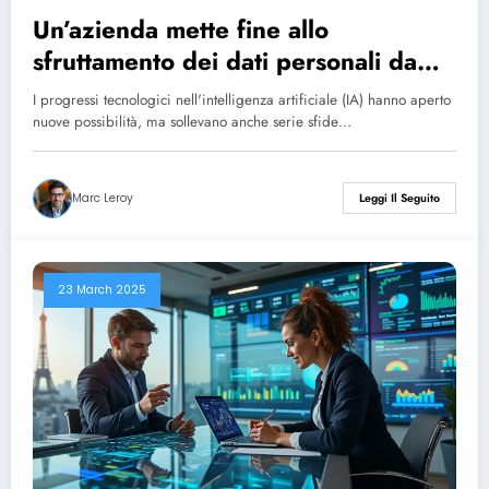
Un’azienda mette fine allo
sfruttamento dei dati personali da
parte dell’intelligenza artificiale
I progressi tecnologici nell'intelligenza artificiale (IA) hanno aperto
grazie a un ingegnoso trucco.
nuove possibilità, ma sollevano anche serie sfide…
Marc Leroy
Leggi Il Seguito
23 March 2025