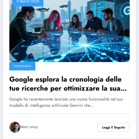
9 March 2025
TECNOLOGIA
Google esplora la cronologia delle
tue ricerche per ottimizzare la sua
intelligenza artificiale Gemini
Google ha recentemente lanciato una nuova funzionalità nel suo
modello di intelligenza artificiale Gemini che…
Marc Leroy
Leggi Il Seguito