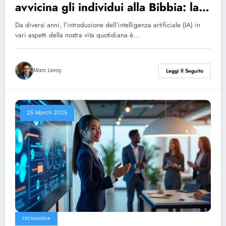
avvicina gli individui alla Bibbia: la
testimonianza di Eric Célérier, il
Da diversi anni, l'introduzione dell'intelligenza artificiale (IA) in
pastore digitale
vari aspetti della nostra vita quotidiana è…
Marc Leroy
Leggi Il Seguito
25 March 2025
TECNOLOGIA