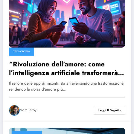
TECNOLOGIA
“Rivoluzione dell’amore: come
l’intelligenza artificiale trasformerà il
settore delle app di incontri
Il settore delle app di incontri sta attraversando una trasformazione,
aumentando significativamente il
rendendo la storia d'amore più…
numero di connessioni”
Marc Leroy
Leggi Il Seguito