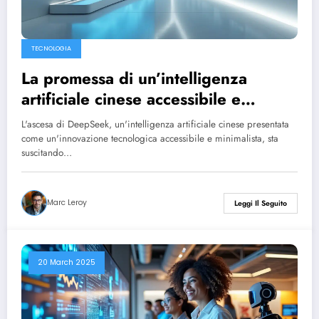
TECNOLOGIA
La promessa di un’intelligenza
artificiale cinese accessibile e
minimalista, come DeepSeek, rischia
L'ascesa di DeepSeek, un'intelligenza artificiale cinese presentata
di crollare con la stessa rapidità con
come un'innovazione tecnologica accessibile e minimalista, sta
suscitando…
cui è nata.
Marc Leroy
Leggi Il Seguito
20 March 2025