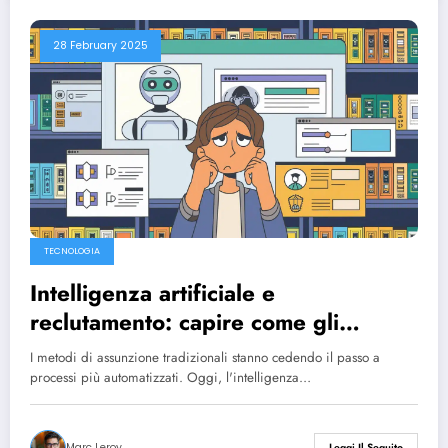
28 February 2025
TECNOLOGIA
Intelligenza artificiale e
reclutamento: capire come gli
algoritmi valutano il tuo CV e
I metodi di assunzione tradizionali stanno cedendo il passo a
suggerimenti per impressionarli
processi più automatizzati. Oggi, l'intelligenza…
Marc Leroy
Leggi Il Seguito