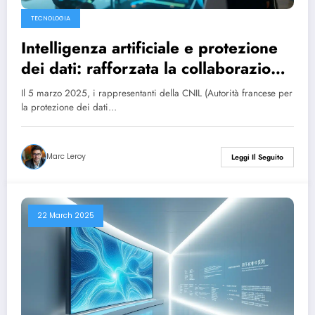
TECNOLOGIA
Intelligenza artificiale e protezione
dei dati: rafforzata la collaborazione
tra CNIL e Autorità garante della
Il 5 marzo 2025, i rappresentanti della CNIL (Autorità francese per
concorrenza
la protezione dei dati…
Marc Leroy
Leggi Il Seguito
22 March 2025