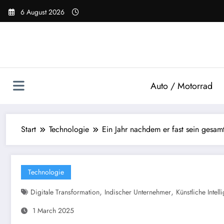
Zum
6 August 2026
Inhalt
springen
Auto / Motorrad
Start
Technologie
Ein Jahr nachdem er fast sein gesam
Technologie
,
,
Digitale Transformation
Indischer Unternehmer
Künstliche Intell
1 March 2025