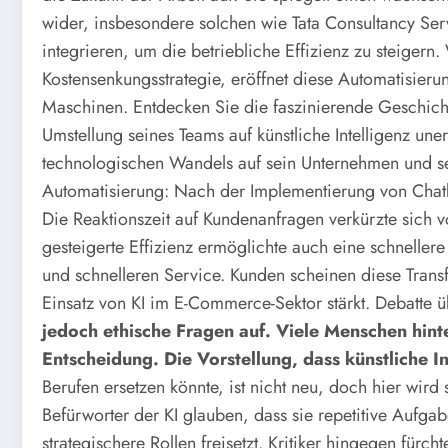
wider, insbesondere solchen wie Tata Consultancy Servi
integrieren, um die betriebliche Effizienz zu steigern.
Kostensenkungsstrategie, eröffnet diese Automatisier
Maschinen. Entdecken Sie die faszinierende Geschicht
Umstellung seines Teams auf künstliche Intelligenz une
technologischen Wandels auf sein Unternehmen und se
Automatisierung: Nach der Implementierung von Chat
Die Reaktionszeit auf Kundenanfragen verkürzte sich 
gesteigerte Effizienz ermöglichte auch eine schneller
und schnelleren Service. Kunden scheinen diese Trans
Einsatz von KI im E-Commerce-Sektor stärkt.
Debatte üb
jedoch ethische Fragen auf. Viele Menschen hint
Entscheidung. Die Vorstellung, dass künstliche I
Berufen ersetzen könnte, ist nicht neu, doch hier wird 
Befürworter der KI glauben, dass sie repetitive Aufga
strategischere Rollen freisetzt. Kritiker hingegen für