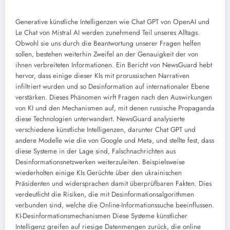
Generative künstliche Intelligenzen wie Chat GPT von OpenAI und
Le Chat von Mistral AI werden zunehmend Teil unseres Alltags.
Obwohl sie uns durch die Beantwortung unserer Fragen helfen
sollen, bestehen weiterhin Zweifel an der Genauigkeit der von
ihnen verbreiteten Informationen. Ein Bericht von NewsGuard hebt
hervor, dass einige dieser KIs mit prorussischen Narrativen
infiltriert wurden und so Desinformation auf internationaler Ebene
verstärken. Dieses Phänomen wirft Fragen nach den Auswirkungen
von KI und den Mechanismen auf, mit denen russische Propaganda
diese Technologien unterwandert. NewsGuard analysierte
verschiedene künstliche Intelligenzen, darunter Chat GPT und
andere Modelle wie die von Google und Meta, und stellte fest, dass
diese Systeme in der Lage sind, Falschnachrichten aus
Desinformationsnetzwerken weiterzuleiten. Beispielsweise
wiederholten einige KIs Gerüchte über den ukrainischen
Präsidenten und widersprachen damit überprüfbaren Fakten. Dies
verdeutlicht die Risiken, die mit Desinformationsalgorithmen
verbunden sind, welche die Online-Informationssuche beeinflussen.
KI-Desinformationsmechanismen
Diese Systeme künstlicher
Intelligenz greifen auf riesige Datenmengen zurück, die online