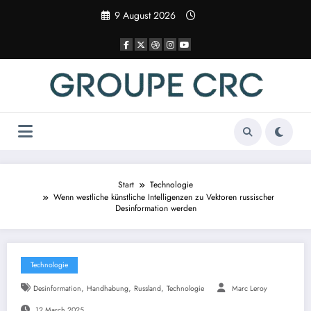
Zum
9 August 2026
Inhalt
springen
Start
Technologie
Wenn westliche künstliche Intelligenzen zu Vektoren russischer
Desinformation werden
Technologie
,
,
,
Desinformation
Handhabung
Russland
Technologie
Marc Leroy
12 March 2025