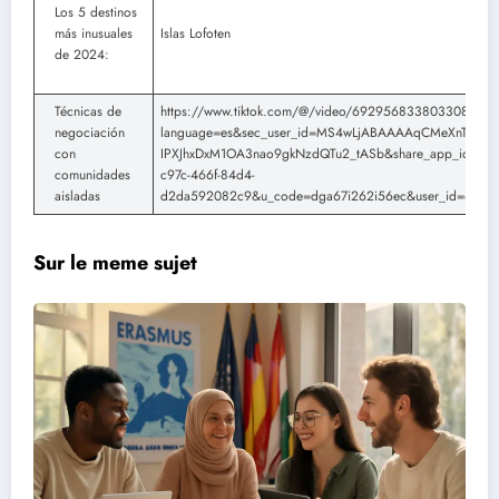
Los 5 destinos
más inusuales
Islas Lofoten
de 2024:
Técnicas de
https://www.tiktok.com/@/video/6929568338033085701
negociación
language=es&sec_user_id=MS4wLjABAAAAqCMeXnTO_Q
con
IPXJhxDxM1OA3nao9gkNzdQTu2_tASb&share_app_id=1233
comunidades
c97c-466f-84d4-
aisladas
d2da592082c9&u_code=dga67i262i56ec&user_id=6912
Sur le meme sujet