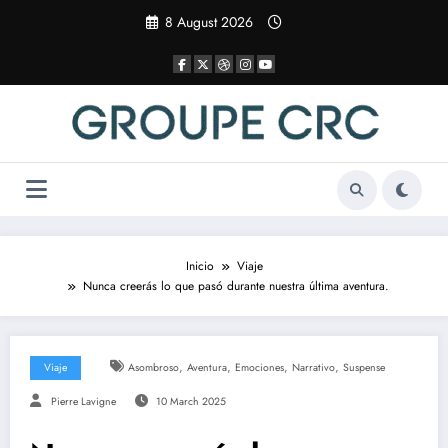
Saltar
8 August 2026
al
contenido
Inicio
Viaje
Nunca creerás lo que pasó durante nuestra última aventura.
,
,
,
,
Viaje
Asombroso
Aventura
Emociones
Narrativo
Suspense
Pierre Lavigne
10 March 2025