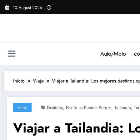
Saltar
10 August 2026
al
contenido
Auto/Moto
co
Inicio
Viaje
Viajar a Tailandia: Los mejores destinos 
,
,
,
Viaje
Destinos
No Te Lo Puedes Perder
Tailandia
Tu
Viajar a Tailandia: 