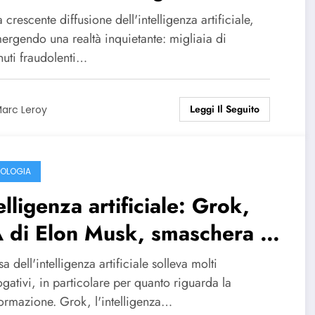
ificiale circolano – Indagine
 crescente diffusione dell'intelligenza artificiale,
ergendo una realtà inquietante: migliaia di
nuti fraudolenti…
Leggi Il Seguito
arc Leroy
OLOGIA
elligenza artificiale: Grok,
A di Elon Musk, smaschera la
informazione
sa dell'intelligenza artificiale solleva molti
ogativi, in particolare per quanto riguarda la
formazione. Grok, l'intelligenza…