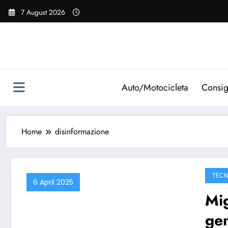
Vai
7 August 2026
al
contenuto
Auto/Motocicleta
Consig
Home
disinformazione
TECN
6 April 2025
Mig
gen