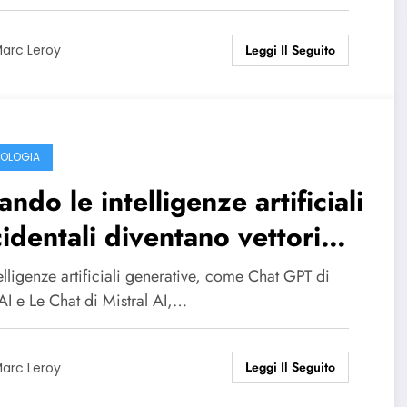
Leggi Il Seguito
arc Leroy
OLOGIA
ndo le intelligenze artificiali
identali diventano vettori
la disinformazione russa
elligenze artificiali generative, come Chat GPT di
I e Le Chat di Mistral AI,…
Leggi Il Seguito
arc Leroy