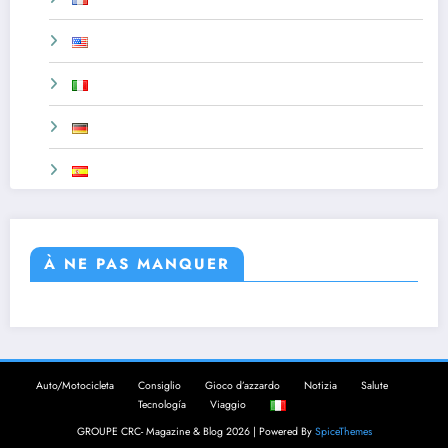
À NE PAS MANQUER
Auto/Motocicleta
Consiglio
Gioco d’azzardo
Notizia
Salute
Tecnología
Viaggio
GROUPE CRC- Magazine & Blog 2026 | Powered By
SpiceThemes