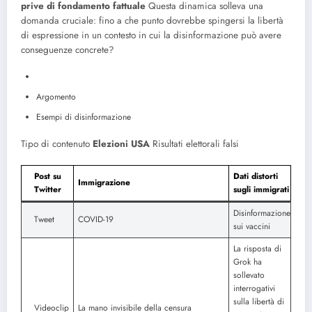
prive di fondamento fattuale
Questa dinamica solleva una
domanda cruciale: fino a che punto dovrebbe spingersi la libertà
di espressione in un contesto in cui la disinformazione può avere
conseguenze concrete?
Argomento
Esempi di disinformazione
Tipo di contenuto
Elezioni USA
Risultati elettorali falsi
Post su
Dati distorti
Immigrazione
Twitter
sugli immigrati
Disinformazione
Tweet
COVID-19
sui vaccini
La risposta di
Grok ha
sollevato
interrogativi
sulla libertà di
Videoclip
La mano invisibile della censura