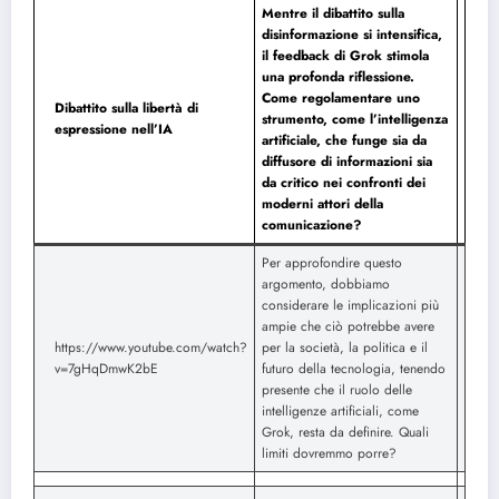
Mentre il dibattito sulla
disinformazione si intensifica,
il feedback di Grok stimola
una profonda riflessione.
Come regolamentare uno
Dibattito sulla libertà di
strumento, come l’intelligenza
espressione nell’IA
artificiale, che funge sia da
diffusore di informazioni sia
da critico nei confronti dei
moderni attori della
comunicazione?
Per approfondire questo
argomento, dobbiamo
considerare le implicazioni più
ampie che ciò potrebbe avere
https://www.youtube.com/watch?
per la società, la politica e il
v=7gHqDmwK2bE
futuro della tecnologia, tenendo
presente che il ruolo delle
intelligenze artificiali, come
Grok, resta da definire. Quali
limiti dovremmo porre?