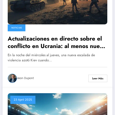
NOTICIAS
Actualizaciones en directo sobre el
conflicto en Ucrania: al menos nueve
víctimas tras los bombardeos
En la noche del miércoles al jueves, una nueva escalada de
nocturnos en Kiev; Trump sugiere un
violencia azotó Kiev cuando…
posible acercamiento con Moscú
Jean Dupont
Leer Más
23 April 2025