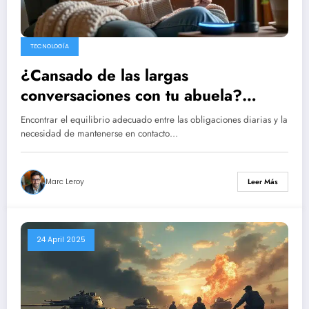
TECNOLOGÍA
¿Cansado de las largas
conversaciones con tu abuela?
Descubre la IA que la llama a diario.
Encontrar el equilibrio adecuado entre las obligaciones diarias y la
necesidad de mantenerse en contacto…
Marc Leroy
Leer Más
24 April 2025