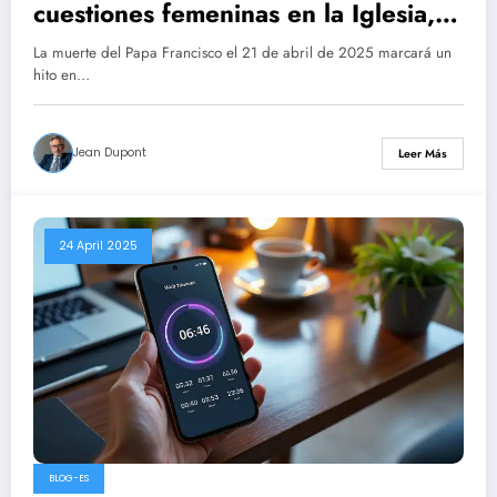
cuestiones femeninas en la Iglesia,
los conflictos en Ucrania y Gaza,
La muerte del Papa Francisco el 21 de abril de 2025 marcará un
¿cuáles son los desafíos para el
hito en…
futuro pontífice?
Jean Dupont
Leer Más
24 April 2025
BLOG-ES