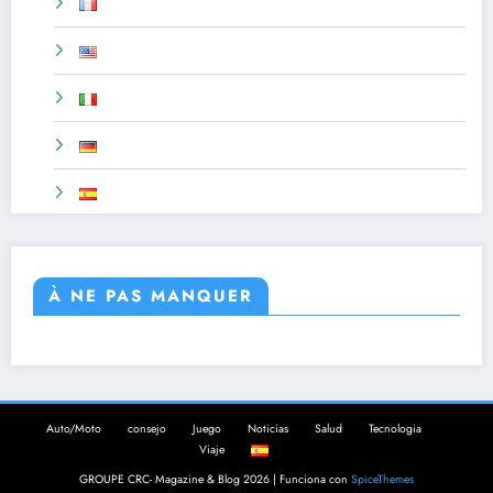
À NE PAS MANQUER
Auto/Moto
consejo
Juego
Noticias
Salud
Tecnologia
Viaje
GROUPE CRC- Magazine & Blog 2026 | Funciona con
SpiceThemes