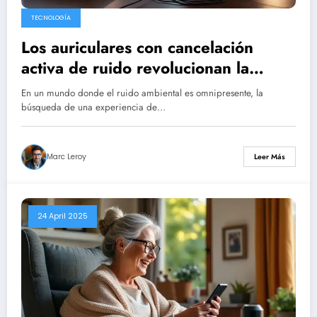
TECNOLOGÍA
Los auriculares con cancelación
activa de ruido revolucionan la
experiencia de los audiófilos más
En un mundo donde el ruido ambiental es omnipresente, la
exigentes.
búsqueda de una experiencia de…
Marc Leroy
Leer Más
24 April 2025