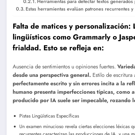
Herramientas para detectar textos generados 
Estas herramientas evalúan patrones recurrentes y
Falta de matices y personalización:
lingüísticos como Grammarly o Jasp
frialdad. Esto se refleja en:
Ausencia de sentimientos u opiniones fuertes.
Varied
desde una perspectiva general.
Estilo de escritura
perfectamente escrito y sin errores incita a la re
humano presenta imperfecciones típicas, como ap
producido por IA suele ser impecable, rozando 
Pistas Lingüísticas Específicas
Un examen minucioso revela ciertas elecciones léxicas que
recurrentes caracterizan las producciones de IA, y una ma