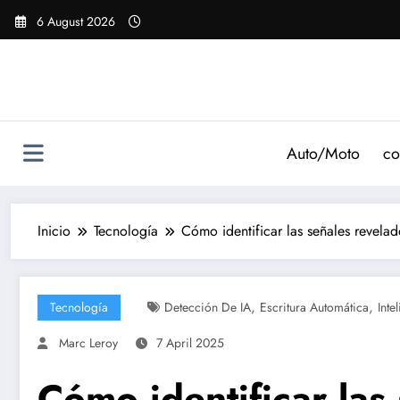
Saltar
6 August 2026
al
contenido
Auto/Moto
co
Inicio
Tecnología
Cómo identificar las señales revelado
,
,
Tecnología
Detección De IA
Escritura Automática
Inte
Marc Leroy
7 April 2025
Cómo identificar las