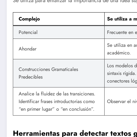
Se utiliza para enfatizar la importancia de una idea sup
Complejo
Se utiliza a 
Potencial
Frecuente en e
Se utiliza en 
Ahondar
académico.
Los modelos d
Construcciones Gramaticales
sintaxis rígid
Predecibles
conectores lóg
Analice la fluidez de las transiciones.
Identificar frases introductorias como
Observar el ni
“en primer lugar” o “en conclusión”.
Herramientas para detectar textos 