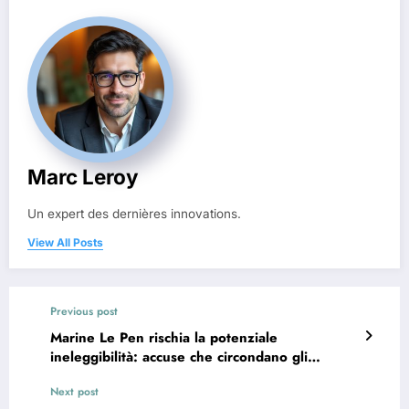
Marc Leroy
Un expert des dernières innovations.
View All Posts
Previous post
Marine Le Pen rischia la potenziale
ineleggibilità: accuse che circondano gli
assistenti parlamentari europei del Front
Next post
National