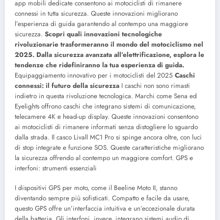
app mobili dedicate consentono ai motociclisti di rimanere
connessi in tutta sicurezza. Queste innovazioni migliorano
l’esperienza di guida garantendo al contempo una maggiore
sicurezza.
Scopri quali innovazioni tecnologiche
rivoluzionarie trasformeranno il mondo del motociclismo nel
2025. Dalla sicurezza avanzata all’elettrificazione, esplora le
tendenze che ridefiniranno la tua esperienza di guida.
Equipaggiamento innovativo per i motociclisti del 2025
Caschi
connessi: il futuro della sicurezza
I caschi non sono rimasti
indietro in questa rivoluzione tecnologica. Marchi come Sena ed
Eyelights offrono caschi che integrano sistemi di comunicazione,
telecamere 4K e head-up display. Queste innovazioni consentono
ai motociclisti di rimanere informati senza distogliere lo sguardo
dalla strada.
Il casco Livall MC1 Pro si spinge ancora oltre, con luci
di stop integrate e funzione SOS. Queste caratteristiche migliorano
la sicurezza offrendo al contempo un maggiore comfort. GPS e
interfoni: strumenti essenziali
I dispositivi GPS per moto, come il Beeline Moto II, stanno
diventando sempre più sofisticati. Compatto e facile da usare,
questo GPS offre un’interfaccia intuitiva e un’eccezionale durata
della batteria. Gli interfoni, invece, integrano sistemi audio di