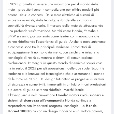
Il 2025 promette di essere una rivoluzione per il mondo delle
moto. I produttori sono in competizione per offrire modelli più
potenti, sicuri e connessi. Dalle moto elettriche ai sistemi di
sicurezza avanzati, dalle tecnologie ibride alle soluzioni di
connettività rivoluzionarie, il mercato delle moto sta attraversando
una profonda trasformazione. Marchi come Honda, Yamaha e
BMW si stanno posizionando come leader con innovazioni che
stanno ridefinendo l’esperienza di guida. Anche le moto autonome
e connesse sono tra le principali tendenze. I produttori di
equipaggiamenti non sono da meno, con caschi che integrano
tecnologie di realtà aumentata e sistemi di comunicazione
rivoluzionari. Immergiti in questo mondo dinamico e scopri cosa
ha in serbo il 2025 per gli appassionati delle due ruote. Scopri le
tendenze e le innovazioni tecnologiche che plasmeranno il mondo
delle moto nel 2025. Dal design futuristico ai progressi in termini
di sicurezza e connettività, immergiti in un futuro in cui prestazioni
e piacere di guida saranno ridefiniti. Marchi iconici
all’avanguardia nell’innovazione
Honda: motori rivoluzionari e
sistemi di sicurezza all’avanguardia
Honda continua a
sorprendere con importanti progressi tecnologici. La
Honda
Hornet 1000
torna con un design moderno e un motore potente,