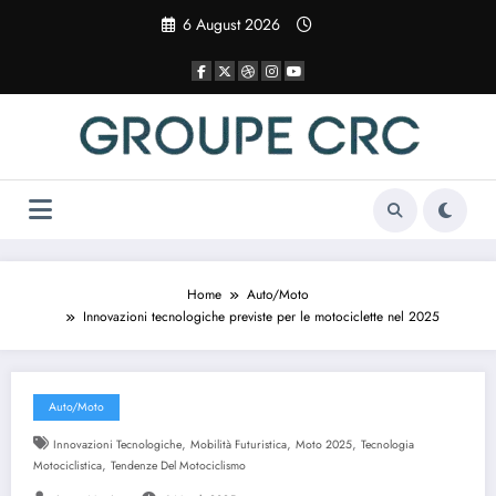
Vai
6 August 2026
al
contenuto
Home
Auto/Moto
Innovazioni tecnologiche previste per le motociclette nel 2025
Auto/Moto
,
,
,
Innovazioni Tecnologiche
Mobilità Futuristica
Moto 2025
Tecnologia
,
Motociclistica
Tendenze Del Motociclismo