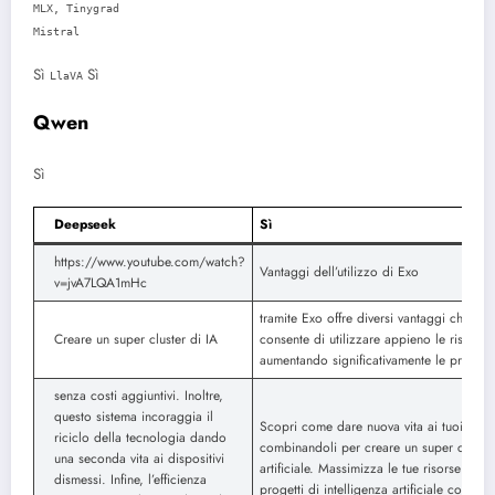
MLX, Tinygrad
Mistral
Sì
Sì
LlaVA
Qwen
Sì
Deepseek
Sì
https://www.youtube.com/watch?
Vantaggi dell’utilizzo di Exo
v=jvA7LQA1mHc
tramite Exo offre diversi vantaggi chiave. 
Creare un super cluster di IA
consente di utilizzare appieno le risorse 
aumentando significativamente le prestazi
senza costi aggiuntivi. Inoltre,
questo sistema incoraggia il
Scopri come dare nuova vita ai tuoi disposi
riciclo della tecnologia dando
combinandoli per creare un super cluster 
una seconda vita ai dispositivi
artificiale. Massimizza le tue risorse e pot
dismessi. Infine, l’efficienza
progetti di intelligenza artificiale con q