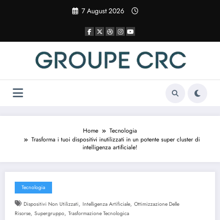
Vai
7 August 2026
al
contenuto
Home
Tecnologia
Trasforma i tuoi dispositivi inutilizzati in un potente super cluster di
intelligenza artificiale!
Tecnologia
,
,
Dispositivi Non Utilizzati
Intelligenza Artificiale
Ottimizzazione Delle
,
,
Risorse
Supergruppo
Trasformazione Tecnologica