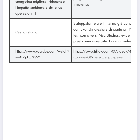
energetica migliora, riducendo
innovativo!
l’impatto ambientale delle tue
operazioni IT.
Sviluppatori e utenti hanno già condiviso
con Exo. Un creatore di contenuti YouTu
Casi di studio
test con diversi Mac Studios, evidenziand
prestazioni osservate. Ecco un video dei ri
https://www.youtube.com/watch?
https://www.tiktok.com/@/video/7463
v=4LZpL_L3VxY
u_code=0&sharer_language=en