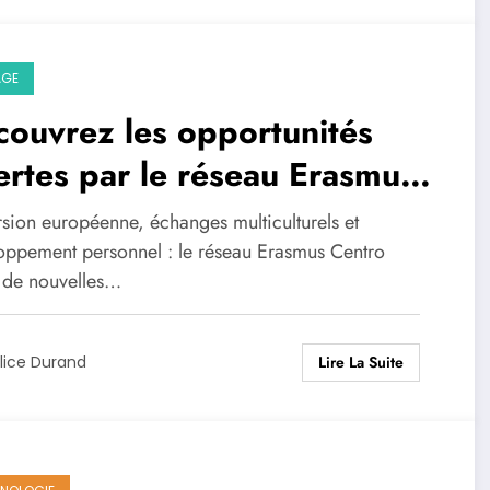
AGE
ouvrez les opportunités
ertes par le réseau Erasmus
ntro
sion européenne, échanges multiculturels et
oppement personnel : le réseau Erasmus Centro
 de nouvelles…
Lire La Suite
lice Durand