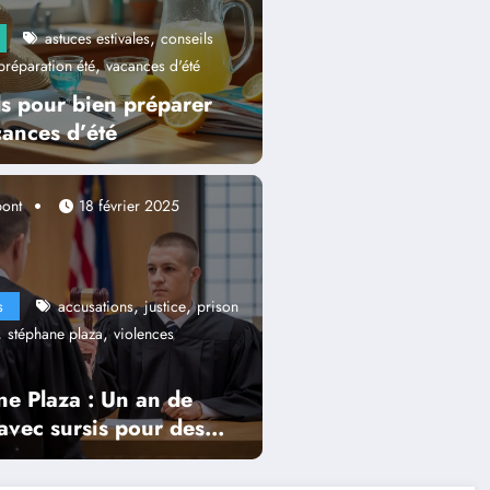
,
astuces estivales
conseils
,
préparation été
vacances d'été
s pour bien préparer
cances d’été
pont
18 février 2025
,
,
s
accusations
justice
prison
,
,
stéphane plaza
violences
ne Plaza : Un an de
avec sursis pour des
ions de violences
ales