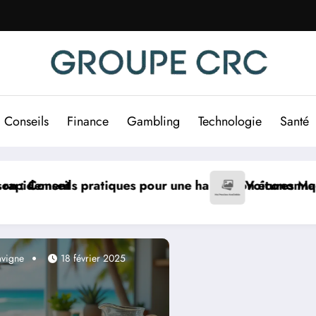
Conseils
Finance
Gambling
Technologie
Santé
n économique et écologique
itures Mag : conseils indispensables pour dénicher vot
SOS Is
avigne
18 février 2025