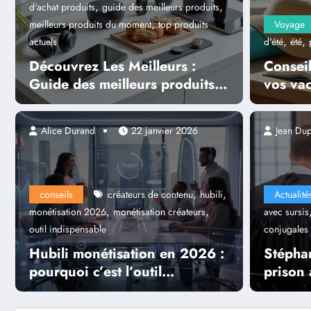
,
,
d'achat produits
guide des meilleurs produits
,
meilleurs produits du moment
top produits
Voyage
,
,
actuels
d'été
été
Découvrez Les Meilleurs :
Conseil
Guide des meilleurs produits
vos va
du moment
Alice Durand
22 janvier 2026
Jean Du
,
,
conseils
créateurs de contenu
hubili
Actualité
,
,
monétisation 2026
monétisation créateurs
avec sursis
outil indispensable
conjugales
Hubili monétisation en 2026 :
Stépha
pourquoi c’est l’outil
prison 
indispensable pour les
accusat
créateurs
conjug