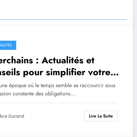
ALITÉS
erchains : Actualités et
seils pour simplifier votre
tidien
une époque où le temps semble se raccourcir sous
ession constante des obligations…
Lire La Suite
lice Durand