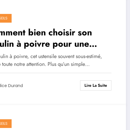
EILS
ment bien choisir son
lin à poivre pour une
ture parfaite
lin à poivre, cet ustensile souvent sous-estimé,
 toute notre attention. Plus qu’un simple…
Lire La Suite
lice Durand
EILS