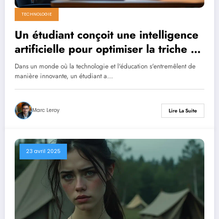
TECHNOLOGIE
Un étudiant conçoit une intelligence
artificielle pour optimiser la triche et
attire 5,3 millions de dollars
Dans un monde où la technologie et l'éducation s'entremêlent de
d’investissements
manière innovante, un étudiant a…
Marc Leroy
Lire La Suite
23 avril 2025