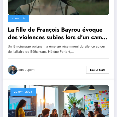
ACTUALITÉS
La fille de François Bayrou évoque
des violences subies lors d’un camp
de la congrégation liée à l’affaire de
Un témoignage poignant a émergé récemment du silence autour
Bétharram
de l'affaire de Bétharram. Hélène Perlant,…
Jean Dupont
Lire La Suite
22 avril 2025