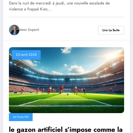
bombardements nocturnes à Kiev ;
Dans la nuit de mercredi à jeudi, une nouvelle escalade de
Trump évoque un rapprochement
violence a frappé Kiev,…
possible avec Moscou
Jean Dupont
Lire La Suite
23 avril 2025
ACTUALITÉS
le gazon artificiel s’impose comme la