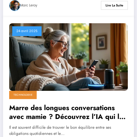
Marc Leroy
Lire La Suite
24 avril 2025
TECHNOLOGIE
Marre des longues conversations
avec mamie ? Découvrez l’IA qui lui
donne un coup de fil quotidien
Il est souvent difficile de trouver le bon équilibre entre ses
obligations quotidiennes et le…