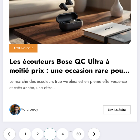
TECHNOLOGIE
Les écouteurs Bose QC Ultra à
moitié prix : une occasion rare pour
ces true wireless notés 8/10
Le marché des écouteurs true wireless est en pleine effervescence
et cette année, une offre…
Marc Leroy
Lire La Suite
Pagination
…
1
2
3
4
30