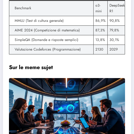
o3-
DeepSeek
Benchmark
mini
R1
MMLU (Test di cultura generale)
86,9%
90,8%
AIME 2024 (Competizione di matematica)
87,3%
79,8%
SimpleQA (Domande e risposte semplici)
13,8%
30,1%
Valutazione Codeforces (Programmazione)
2130
2029
Sur le meme sujet