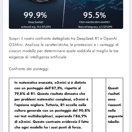
Scopri il nostro confronto dettagliato tra DeepSeek R1 e OpenAI
O3-Mini. Analizza le caratteristiche, le prestazioni e i vantaggi di
ciascun modello per determinare quale soddisfa al meglio le tue
esigenze di intelligenza artificiale.
Confronto dei punteggi
In matematica avanzata, o3-mini si è distinto
con un punteggio dell’87,3%, rispetto al
Questi
79,8% di R1. Questo risultato dimostra che
risultati
per problemi matematici complessi, o3-mini è
sono
l’opzione migliore. Tuttavia, R1 eccelle nella
riassunti
cultura generale con un punteggio del 90,8%
nella
nei test multidisciplinari, superando l’86,9%
seguente
di o3-mini. Questo contrasto evidenzia il fatto
tabella:
che ogni modello ha i suoi punti di forza.