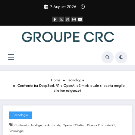
Vai
7 August 2026
al
contenuto
Home
Tecnologia
Confronto tra DeepSeek R1 e OpenAI o3-mini: quale si adatta meglio
alle tue esigenze?
Tecnologia
,
,
,
,
Confronto
Intelligenza Artificiale
Openai O3-Mini
Ricerca Profonda R1
Tecnologia