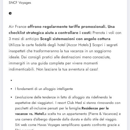
SNCF Voyages
e
Air France
offrono regolarmente tariffe promozionali. Una
checklist strategica aiuta a controllare i costi:
Prenota i voli con
3 mesi di anticipo
Scegli sistemazioni con angolo cottura
Utilizza le carte fedeltà degli hotel (Accor Hotels
)
Scopri i segreti
inaspettati che trasformeranno la tua vacanza in un soggiorno
ideale. Dai consigli pratici alle destinazioni meno conosciute,
immergiti in una guida completa per vivere momenti
indimenticabili. Non lasciare la tua avventura al caso!
I fondamenti di un alloggio intelligente
L’evoluzione delle tendenze in fatto di alloggio sta ridefinendo le
aspettative dei viaggiatori. I resort Club Med si stanno rinnovando con
pacchetti all-inclusive pensati per le famiglie.
Residenze per le
vacanze vs. Hotel
La scelta tra un appartamento (Pierre & Vacances) e
una camera d’albergo dipende dalla durata e dallo stile del viaggio.
Siti web come Havas Voyages semplificano questo confronto grazie a