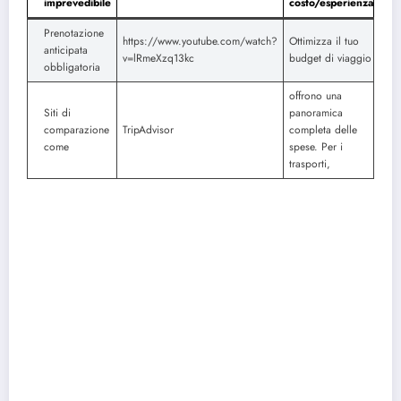
imprevedibile
costo/esperienza
Prenotazione
https://www.youtube.com/watch?
Ottimizza il tuo
anticipata
v=lRmeXzq13kc
budget di viaggio
obbligatoria
offrono una
Siti di
panoramica
comparazione
TripAdvisor
completa delle
come
spese. Per i
trasporti,