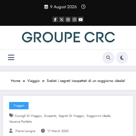
Vai
9 August 2026
al
contenuto
Home
Viaggio
Svelati i segreti inaspettati di un soggiorno ideale!
Viaggio
,
,
,
,
Consigli Di Viaggio
Scoperte
Segreti Di Viaggio
Soggiorno Ideale
Vacanza Perfetta
Pierre Lavigne
17 March 2025